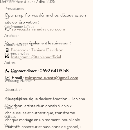
Dernière mise à jour :
7 déc. 2025
Prestataires
Pour simplifier vos démarches, découvrez son 
DJ
site de réservation :
Cérémonie Laïque
👉 
services.tahianadavidson.com
Artificier
Vous pouvez également le suivre sur :
Anniversaires
📘 
Facebook : Tahiana Davidson
Soirées privées
📸 
Instagram : @tahianaofficial
Autres
📞 
Contact direct : 0692 64 03 58
Traiteur
✉️ 
Email : 
twinsprod.events@gmail.com
Wedding Planner
Décoration
Quand la musique devient émotion… Tahiana 
Photographe
Davidson, artiste réunionnais à la voix 
Voiture
chaleureuse et authentique, transforme 
Gâteau
chaque mariage en un moment inoubliable. 
Vaisselles
Pianiste, chanteur et passionné de gospel, il 