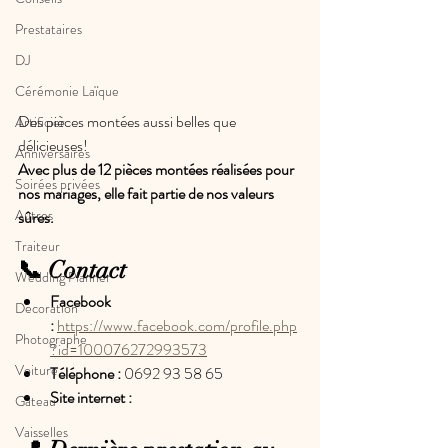
Prestataires
DJ
Cérémonie Laïque
Des pièces montées aussi belles que 
Artificier
délicieuses!
Anniversaires
Avec plus de 12 pièces montées réalisées pour 
Soirées privées
nos mariages, elle fait partie de nos valeurs 
Autres
sûres.
Traiteur
📞 Contact
Wedding Planner
Facebook 
Décoration
:
https://www.facebook.com/profile.php
Photographe
?id=100076272993573
Voiture
Téléphone :
 ‬0
692 93 58 65
Site internet : 
Gâteau
Vaisselles