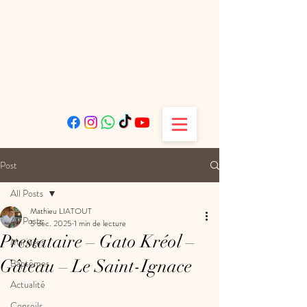
Post
All Posts
Mathieu LIATOUT
All Posts
5 déc. 2025
1 min de lecture
Prestataire – Gato Kréol –
Mariages
Gâteau – Le Saint-Ignace
Baptêmes
Actualité
Conseils