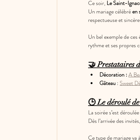
Ce soir, 
Le Saint-Ignac
Un mariage célébré 
en 
respectueuse et sincère
Un bel exemple de ces é
rythme et ses propres c
🤝 Prestataires 
Décoration :
A Be
Gâteau
 : 
Sweet Dé
🕒 Le déroulé de 
La soirée s’est déroulée
Dès l’arrivée des invités
Ce type de mariage va à 