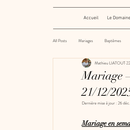
Accueil
Le Domain
All Posts
Mariages
Baptêmes
Mathieu LIATOUT
22
Anniversaires
Soirées privées
Mariage 
Gâteau
Vaisselles
21/12/202
Dernière mise à jour :
26 déc
Mariage en sema