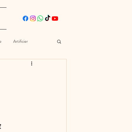
e
Artificier
ographe
Voiture
e