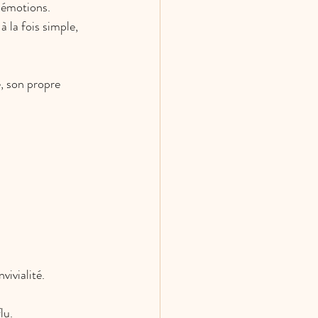
n émotions.
 la fois simple, 
, son propre 
vivialité.
lu.