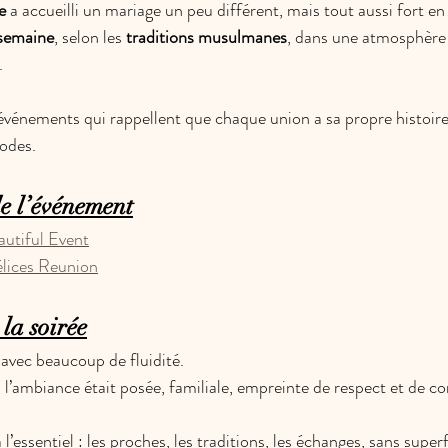
e
 a accueilli un mariage un peu différent, mais tout aussi fort e
semaine
, selon les 
traditions musulmanes
, dans une atmosphère à
.
vénements qui rappellent que chaque union a sa propre histoire
odes.
de l’événement
autiful Event
lices Reunion
la soirée
 avec beaucoup de fluidité.
, l’ambiance était posée, familiale, empreinte de respect et de con
l’essentiel : les proches, les traditions, les échanges, sans superf