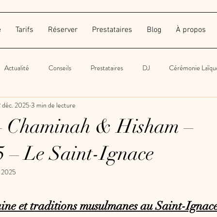
e
Tarifs
Réserver
Prestataires
Blog
À propos
Actualité
Conseils
Prestataires
DJ
Cérémonie Laïqu
 déc. 2025
3 min de lecture
Autres
Traiteur
Wedding Planner
Décoration
Phot
– Chaminah & Hisham –
5 – Le Saint-Ignace
. 2025
ine et traditions musulmanes au Saint-Ignac