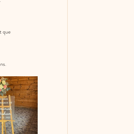
.
nt que 
ons.