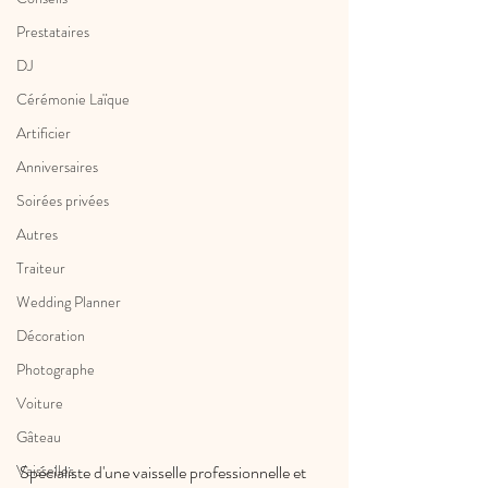
Prestataires
DJ
Cérémonie Laïque
Artificier
Anniversaires
Soirées privées
Autres
Traiteur
Wedding Planner
Décoration
Photographe
Voiture
Gâteau
Spécialiste d'une vaisselle professionnelle et 
Vaisselles