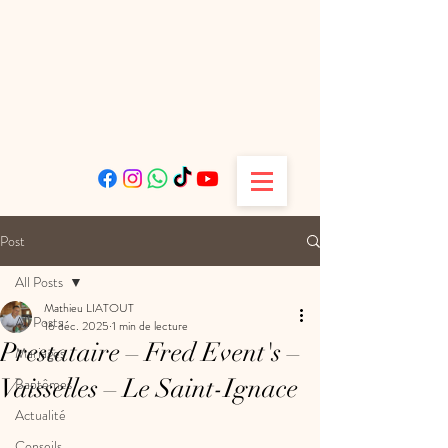
Post
All Posts
Mathieu LIATOUT
All Posts
16 déc. 2025
1 min de lecture
Prestataire – Fred Event's –
Mariages
Vaisselles – Le Saint-Ignace
Baptêmes
Actualité
Conseils