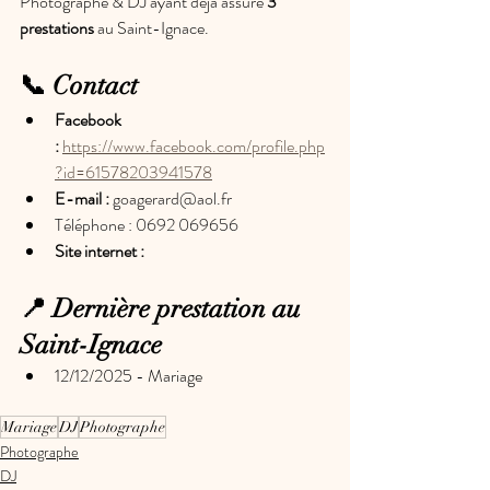
Photographe & DJ ayant déjà assuré 
3 
prestations
 au Saint-Ignace.
📞 Contact
Facebook 
:
https://www.facebook.com/profile.php
?id=61578203941578
E-mail :
goagerard@aol.fr
Téléphone : 0692 069656
Site internet : 
📍 Dernière prestation au 
Saint-Ignace
12/12/2025 - Mariage
Mariage
DJ
Photographe
Photographe
DJ