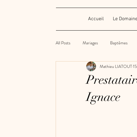
Accueil
Le Domain
All Posts
Mariages
Baptêmes
Mathieu LIATOUT
15
Anniversaires
Soirées privées
Prestatai
Gâteau
Vaisselles
Ignace