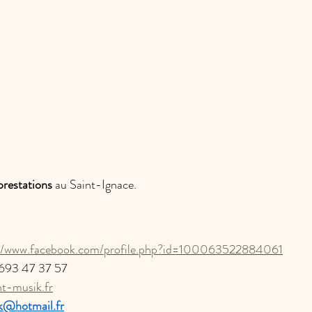
prestations
 au Saint-Ignace.
://www.facebook.com/profile.php?id=100063522884061
693 47 37 57
nt-musik.fr
k@hotmail.fr