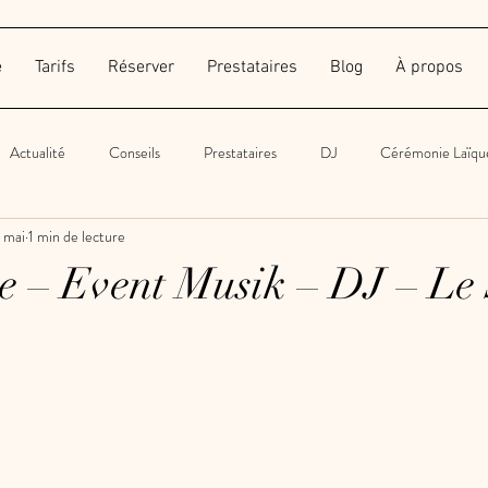
e
Tarifs
Réserver
Prestataires
Blog
À propos
Actualité
Conseils
Prestataires
DJ
Cérémonie Laïqu
 mai
1 min de lecture
Autres
Traiteur
Wedding Planner
Décoration
Phot
re – Event Musik – DJ – Le 