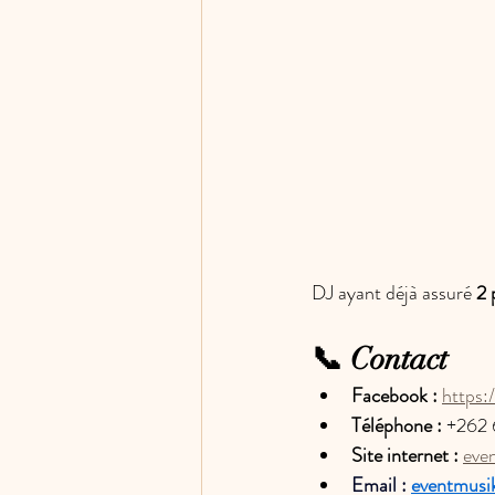
DJ ayant déjà assuré 
2 
📞 Contact
F
acebook :
https
Téléphone :
+262 
Site internet : 
eve
Email : 
eventmusi