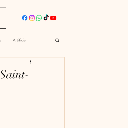
e
Artificier
ographe
Voiture
Saint-