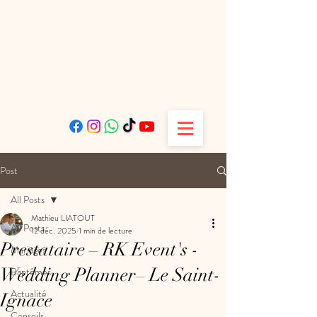
Post
All Posts
Mathieu LIATOUT
All Posts
12 déc. 2025
1 min de lecture
Prestataire – RK Event's -
Mariages
Wedding Planner– Le Saint-
Baptêmes
Actualité
Ignace
Conseils