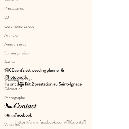
Prestataires
DJ
Cérémonie Laïque
Artificier
Anniversaires
Soirées privées
Autres
RK Event's est weeding planner & 
Traiteur
Photobooth.
Wedding Planner
Ils ont déjà fait 2 prestation au Saint-Ignace
Décoration
Photographe
📞 Contact
Voiture
Facebook 
Gâteau
:
https://www.facebook.com/RKeventsR
Vaisselles
eunion