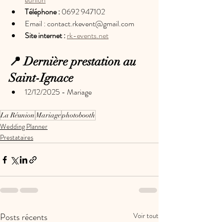
Téléphone :
 ‬0
692 947102
Email : 
contact.rkevent@gmail.com
Site internet : 
rk-events.net
📍 Dernière prestation au 
Saint-Ignace
12/12/2025 - Mariage
La Réunion
Mariage
photobooth
Wedding Planner
Prestataires
Posts récents
Voir tout